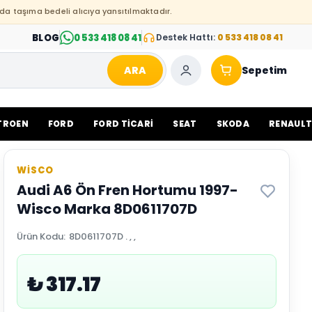
da taşıma bedeli alıcıya yansıtılmaktadır.
BLOG
0 533 418 08 41
Destek Hattı:
0 533 418 08 41
ARA
Sepetim
TROEN
FORD
FORD TİCARİ
SEAT
SKODA
RENAUL
WİSCO
Audi A6 Ön Fren Hortumu 1997-
Wisco Marka 8D0611707D
Ürün Kodu
:
8D0611707D . , ,
₺ 317.17