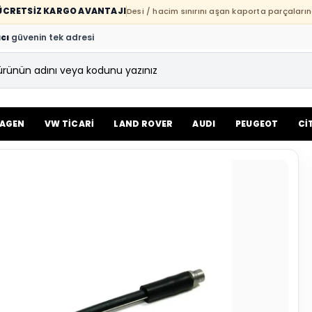
E ÜCRETSİZ KARGO AVANTAJI
Desi / hacim sınırını aşan kaporta parçaların
cı
güvenin tek adresi
AGEN
VW TİCARİ
LAND ROVER
AUDI
PEUGEOT
Cİ