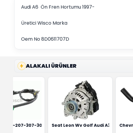
Audi A6 Ön Fren Hortumu 1997-
Üretici Wisco Marka
Oem No 8D0611707D
ALAKALI ÜRÜNLER
4
 Maher Marka 0515T3
t 206-207-307-308 Oksijen Sensörü Bosch Marka 1628HN-
Seat Leon Wv Golf Audi A3 Şarj Alt
Chevr