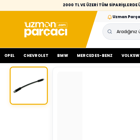
2000 TL VE ÜZERİ TÜM SİPARİŞLERD
Uzman Parça
OPEL
CHEVROLET
BMW
MERCEDES-BENZ
VOLKSW