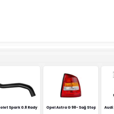
0258010081
ernatörü Valeo Marka 05E903018G
olet Spark 0.8 Radyatör Üst Hortumu Rapro Marka 9659146
Opel Astra G 98- Sağ Stop Lambas
Audi