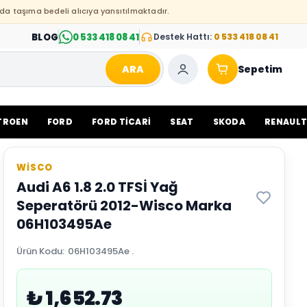
da taşıma bedeli alıcıya yansıtılmaktadır.
BLOG
0 533 418 08 41
Destek Hattı:
0 533 418 08 41
ARA
Sepetim
TROEN
FORD
FORD TİCARİ
SEAT
SKODA
RENAUL
WİSCO
Audi A6 1.8 2.0 TFSİ Yağ
Seperatörü 2012-Wisco Marka
06H103495Ae
Ürün Kodu
:
06H103495Ae .
₺ 1,652.73