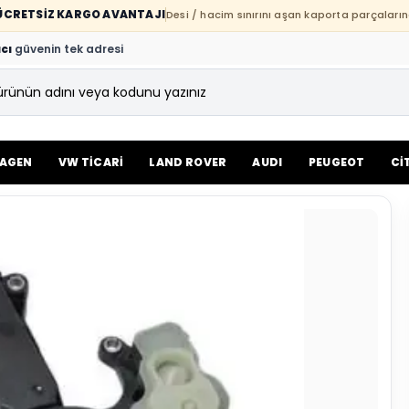
E ÜCRETSİZ KARGO AVANTAJI
Desi / hacim sınırını aşan kaporta parçaların
cı
güvenin tek adresi
AGEN
VW TİCARİ
LAND ROVER
AUDI
PEUGEOT
Cİ