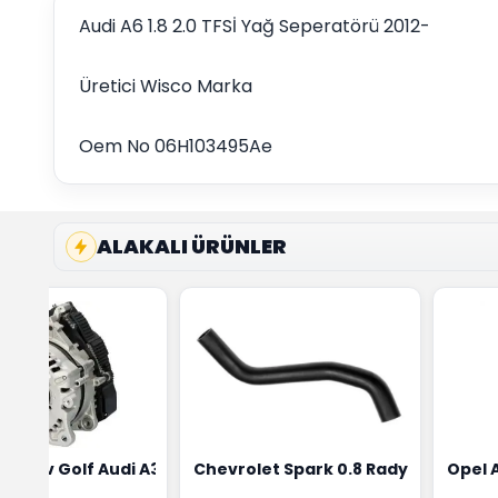
Audi A6 1.8 2.0 TFSİ Yağ Seperatörü 2012-
Üretici Wisco Marka
Oem No 06H103495Ae
ALAKALI ÜRÜNLER
ensörü Bosch Marka 1628HN-0258010081
eon Wv Golf Audi A3 Şarj Alternatörü Valeo Marka 05E9030
Chevrolet Spark 0.8 Radyatör Üst 
Opel 