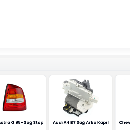
18G
Hortumu Rapro Marka 96591464
Astra G 98- Sağ Stop Lambası Depo Marka 6223020
Audi A4 B7 Sağ Arka Kapı Kilit Mek
Chev