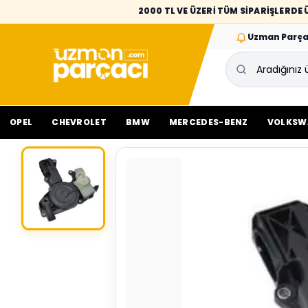
2000 TL VE ÜZERİ TÜM SİPARİŞLERD
Uzman Parça
OPEL
CHEVROLET
BMW
MERCEDES-BENZ
VOLKSW