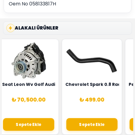
Oem No 058133817H
ALAKALI ÜRÜNLER
5T3
 Oksijen Sensörü Bosch Marka 1628HN-0258010081
Seat Leon Wv Golf Audi A3 Şarj Alternatörü Valeo Marka 
Chevrolet Spark 0.8 Radyatör
Pe
₺ 70,500.00
₺ 499.00
Sepete Ekle
Sepete Ekle