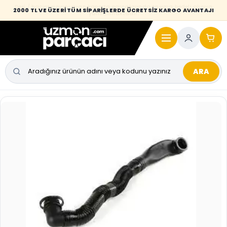
Desi / hacim sınırını aşan kaporta parçalarında taşıma bedeli alıcıya
2000 TL VE ÜZERİ TÜM SİPARİŞLERDE ÜCRETSİZ KARGO AVANTAJI
yansıtılmaktadır.
ARA