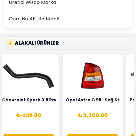
Üretici Wisco Marka
Oem No 4F0959455A
ALAKALI ÜRÜNLER
rka 1628HN-0258010081
 Şarj Alternatörü Valeo Marka 05E903018G
Chevrolet Spark 0.8 Radyatör Üst Hortumu Rapro Marka 
Opel Astra G 98- Sağ Stop La
Pe
₺ 499.00
₺ 2,200.00