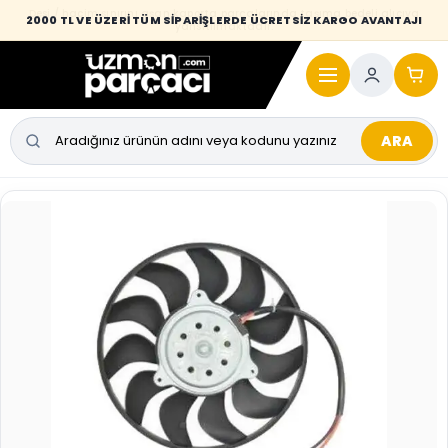
Desi / hacim sınırını aşan kaporta parçalarında taşıma bedeli alıcıya
2000 TL VE ÜZERİ TÜM SİPARİŞLERDE ÜCRETSİZ KARGO AVANTAJI
yansıtılmaktadır.
ARA