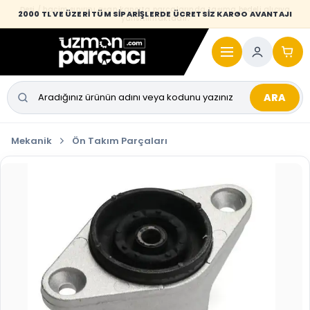
Desi / hacim sınırını aşan kaporta parçalarında taşıma bedeli alıcıya
2000 TL VE ÜZERİ TÜM SİPARİŞLERDE ÜCRETSİZ KARGO AVANTAJI
yansıtılmaktadır.
ARA
Mekanik
Ön Takım Parçaları