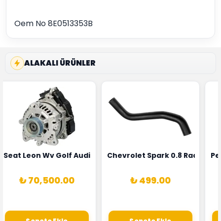
Oem No 8E0513353B
ALAKALI ÜRÜNLER
5T3
 Oksijen Sensörü Bosch Marka 1628HN-0258010081
Seat Leon Wv Golf Audi A3 Şarj Alternatörü Valeo Marka 
Chevrolet Spark 0.8 Radyatör
Pe
₺ 70,500.00
₺ 499.00