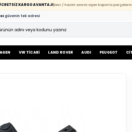
E ÜCRETSİZ KARGO AVANTAJI
Desi / hacim sınırını aşan kaporta parçaların
cı
güvenin tek adresi
AGEN
VW TİCARİ
LAND ROVER
AUDI
PEUGEOT
Cİ