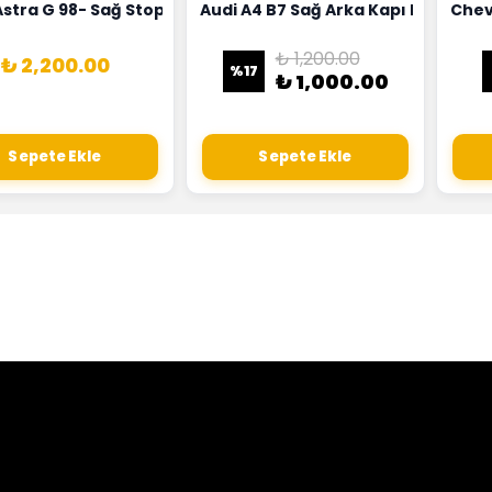
18G
Hortumu Rapro Marka 96591464
Astra G 98- Sağ Stop Lambası Depo Marka 6223020
Audi A4 B7 Sağ Arka Kapı Kilit Mek
Chev
₺ 1,200.00
₺ 2,200.00
%
17
₺ 1,000.00
Sepete Ekle
Sepete Ekle