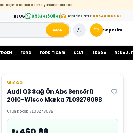
da taşıma bedeli alıcıya yansıtılmaktadır.
BLOG
0 533 418 08 41
Destek Hattı:
0 533 418 08 41
ARA
Sepetim
TROEN
FORD
FORD TİCARİ
SEAT
SKODA
RENAUL
WİSCO
Audi Q3 Sağ Ön Abs Sensörü
2010-Wisco Marka 7L0927808B
Ürün Kodu
:
7L0927808B
₺ 460.89