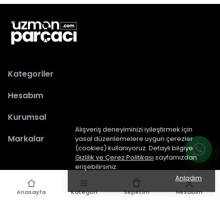
Kategoriler
Hesabım
Kurumsal
Alışveriş deneyiminizi iyileştirmek için
Markalar
yasal düzenlemelere uygun çerezler
(cookies) kullanıyoruz. Detaylı bilgiye
Gizlilik ve Çerez Politikası
sayfamızdan
erişebilirsiniz.
Anladım
Anasayfa
Kategori
Sepetim
Hesabım
epiked.com
tarafından dizayn edilmiştir.