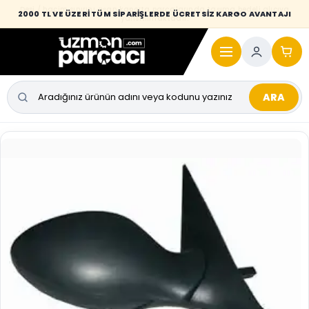
Desi / hacim sınırını aşan kaporta parçalarında taşıma bedeli alıcıya
2000 TL VE ÜZERİ TÜM SİPARİŞLERDE ÜCRETSİZ KARGO AVANTAJI
yansıtılmaktadır.
ARA