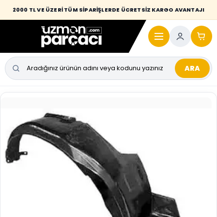
Desi / hacim sınırını aşan kaporta parçalarında taşıma bedeli alıcıya
2000 TL VE ÜZERİ TÜM SİPARİŞLERDE ÜCRETSİZ KARGO AVANTAJI
yansıtılmaktadır.
ARA