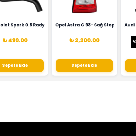
0258010081
ernatörü Valeo Marka 05E903018G
olet Spark 0.8 Radyatör Üst Hortumu Rapro Marka 9659146
Opel Astra G 98- Sağ Stop Lambas
Audi
₺ 499.00
₺ 2,200.00
Sepete Ekle
Sepete Ekle