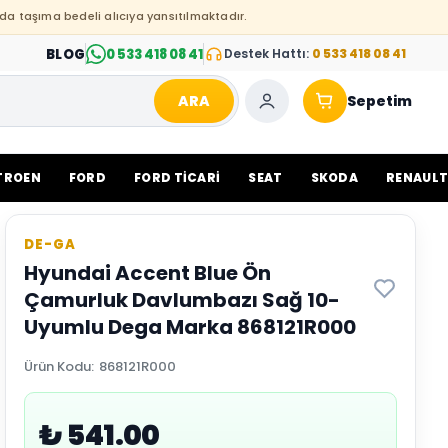
da taşıma bedeli alıcıya yansıtılmaktadır.
BLOG
0 533 418 08 41
Destek Hattı:
0 533 418 08 41
ARA
Sepetim
TROEN
FORD
FORD TİCARİ
SEAT
SKODA
RENAUL
DE-GA
Hyundai Accent Blue Ön
Çamurluk Davlumbazı Sağ 10-
Uyumlu Dega Marka 868121R000
Ürün Kodu
:
868121R000
₺ 541.00