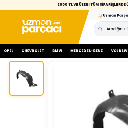
2000 TL VE ÜZERİ TÜM SİPARİŞLERD
Uzman Parça
OPEL
CHEVROLET
BMW
MERCEDES-BENZ
VOLKSW