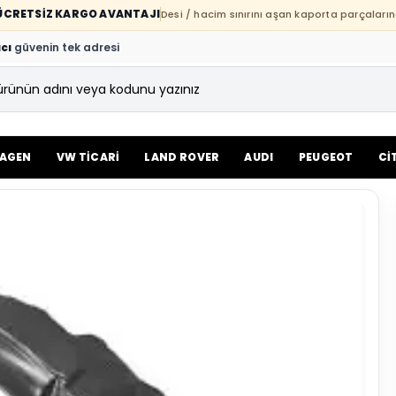
E ÜCRETSİZ KARGO AVANTAJI
Desi / hacim sınırını aşan kaporta parçaların
cı
güvenin tek adresi
AGEN
VW TİCARİ
LAND ROVER
AUDI
PEUGEOT
Cİ