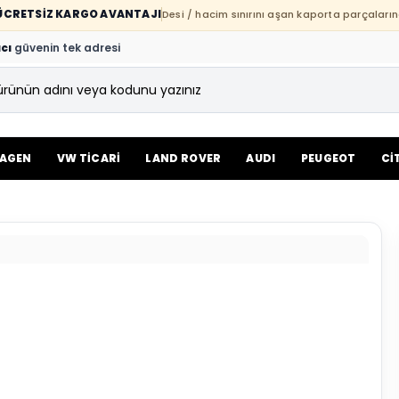
E ÜCRETSİZ KARGO AVANTAJI
Desi / hacim sınırını aşan kaporta parçaların
cı
güvenin tek adresi
AGEN
VW TİCARİ
LAND ROVER
AUDI
PEUGEOT
Cİ