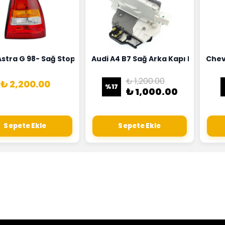
18G
Hortumu Rapro Marka 96591464
Astra G 98- Sağ Stop Lambası Depo Marka 6223020
Audi A4 B7 Sağ Arka Kapı Kilit Mek
Chev
₺ 1,200.00
₺ 2,200.00
%
17
₺ 1,000.00
Sepete Ekle
Sepete Ekle