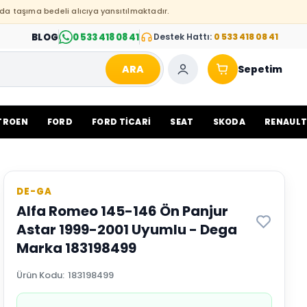
da taşıma bedeli alıcıya yansıtılmaktadır.
BLOG
0 533 418 08 41
Destek Hattı:
0 533 418 08 41
ARA
Sepetim
TROEN
FORD
FORD TİCARİ
SEAT
SKODA
RENAUL
DE-GA
Alfa Romeo 145-146 Ön Panjur
Astar 1999-2001 Uyumlu - Dega
Marka 183198499
Ürün Kodu
:
183198499