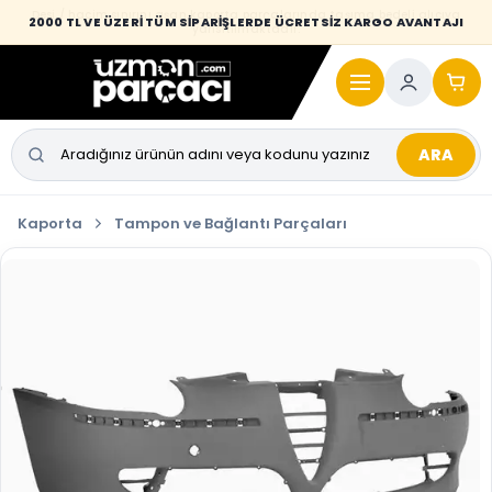
Desi / hacim sınırını aşan kaporta parçalarında taşıma bedeli alıcıya
2000 TL VE ÜZERİ TÜM SİPARİŞLERDE ÜCRETSİZ KARGO AVANTAJI
yansıtılmaktadır.
ARA
Kaporta
Tampon ve Bağlantı Parçaları