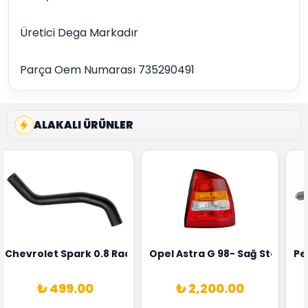
Üretici Dega Markadır
Parça Oem Numarası 735290491
ALAKALI ÜRÜNLER
rka 1628HN-0258010081
 Şarj Alternatörü Valeo Marka 05E903018G
Chevrolet Spark 0.8 Radyatör Üst Hortumu Rapro Marka 
Opel Astra G 98- Sağ Stop La
Pe
₺ 499.00
₺ 2,200.00