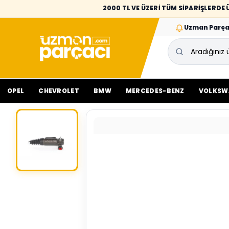
2000 TL VE ÜZERİ TÜM SİPARİŞLERD
Uzman Parça
OPEL
CHEVROLET
BMW
MERCEDES-BENZ
VOLKSW