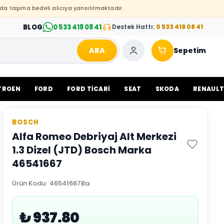
da taşıma bedeli alıcıya yansıtılmaktadır.
BLOG
0 533 418 08 41
Destek Hattı:
0 533 418 08 41
ARA
Sepetim
TROEN
FORD
FORD TİCARİ
SEAT
SKODA
RENAUL
BOSCH
Alfa Romeo Debriyaj Alt Merkezi
1.3 Dizel (JTD) Bosch Marka
46541667
Ürün Kodu
:
46541667Ba
₺ 937.80