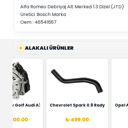
Alfa Romeo Debriyaj Alt Merkezi 1.3 Dizel (JTD)
Üretici :Bosch Marka
Oem : 46541667
ALAKALI ÜRÜNLER
ensörü Bosch Marka 1628HN-0258010081
eon Wv Golf Audi A3 Şarj Alternatörü Valeo Marka 05E9030
Chevrolet Spark 0.8 Radyatör Üst 
Opel 
 70,500.00
₺ 499.00