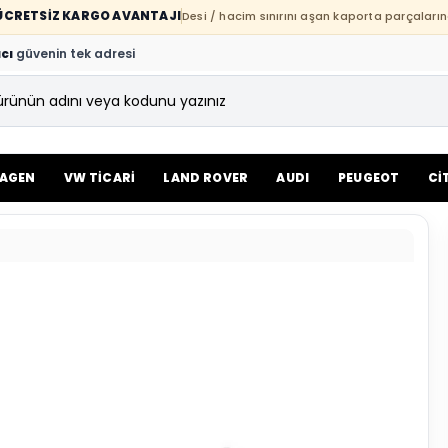
E ÜCRETSİZ KARGO AVANTAJI
Desi / hacim sınırını aşan kaporta parçaların
cı
güvenin tek adresi
AGEN
VW TİCARİ
LAND ROVER
AUDI
PEUGEOT
Cİ