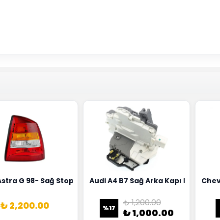
18G
Hortumu Rapro Marka 96591464
Astra G 98- Sağ Stop Lambası Depo Marka 6223020
Audi A4 B7 Sağ Arka Kapı Kilit Mek
Chev
₺ 1,200.00
₺ 2,200.00
%
17
₺ 1,000.00