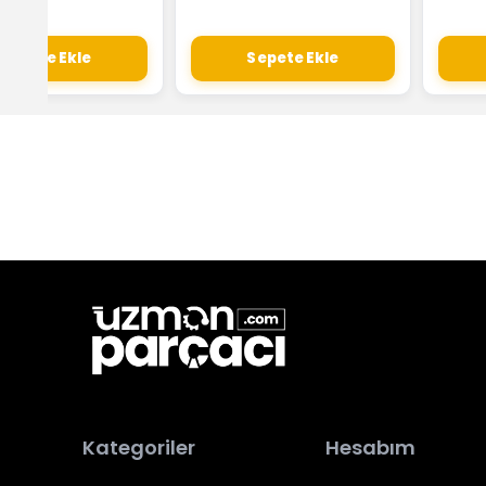
Sepete Ekle
Sepete Ekle
Kategoriler
Hesabım