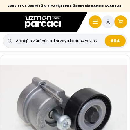
Desi / hacim sınırını aşan kaporta parçalarında taşıma bedeli alıcıya
2000 TL VE ÜZERİ TÜM SİPARİŞLERDE ÜCRETSİZ KARGO AVANTAJI
yansıtılmaktadır.
ARA