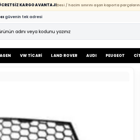
E ÜCRETSİZ KARGO AVANTAJI
Desi / hacim sınırını aşan kaporta parçaların
cı
güvenin tek adresi
AGEN
VW TİCARİ
LAND ROVER
AUDI
PEUGEOT
Cİ