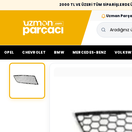
2000 TL VE ÜZERİ TÜM SİPARİŞLERD
Uzman Parça
OPEL
CHEVROLET
BMW
MERCEDES-BENZ
VOLKSW