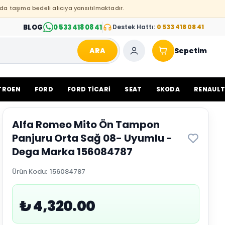
da taşıma bedeli alıcıya yansıtılmaktadır.
BLOG
0 533 418 08 41
Destek Hattı:
0 533 418 08 41
ARA
Sepetim
TROEN
FORD
FORD TİCARİ
SEAT
SKODA
RENAUL
Alfa Romeo Mito Ön Tampon
Panjuru Orta Sağ 08- Uyumlu -
Dega Marka 156084787
Ürün Kodu
:
156084787
₺ 4,320.00