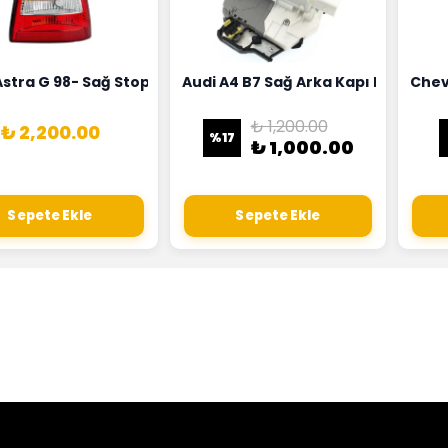
18G
Hortumu Rapro Marka 96591464
Astra G 98- Sağ Stop Lambası Depo Marka 6223020
Audi A4 B7 Sağ Arka Kapı Kilit Mek
Chev
₺ 1,200.00
₺ 2,200.00
%
17
₺ 1,000.00
Sepete Ekle
Sepete Ekle