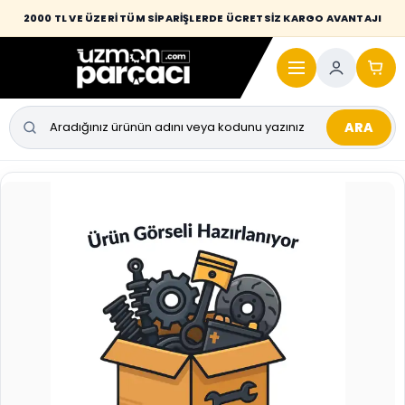
Desi / hacim sınırını aşan kaporta parçalarında taşıma bedeli alıcıya
2000 TL VE ÜZERİ TÜM SİPARİŞLERDE ÜCRETSİZ KARGO AVANTAJI
yansıtılmaktadır.
ARA