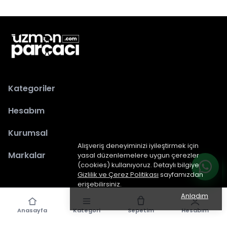
Kategoriler
Hesabım
Kurumsal
Alışveriş deneyiminizi iyileştirmek için
Markalar
yasal düzenlemelere uygun çerezler
(cookies) kullanıyoruz. Detaylı bilgiye
Gizlilik ve Çerez Politikası
sayfamızdan
erişebilirsiniz.
Anladım
Anasayfa
Kategori
Sepetim
Hesabım
epiked.com
tarafından dizayn edilmiştir.