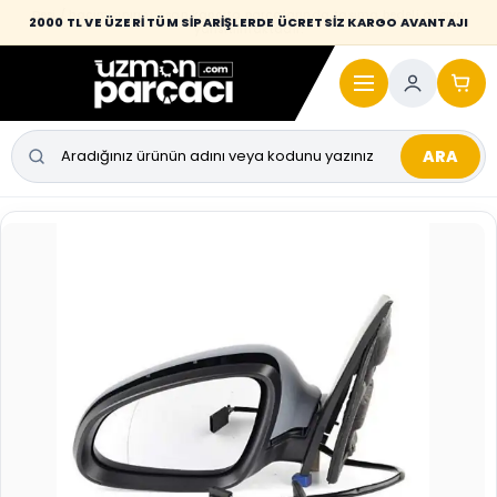
Desi / hacim sınırını aşan kaporta parçalarında taşıma bedeli alıcıya
2000 TL VE ÜZERİ TÜM SİPARİŞLERDE ÜCRETSİZ KARGO AVANTAJI
yansıtılmaktadır.
ARA