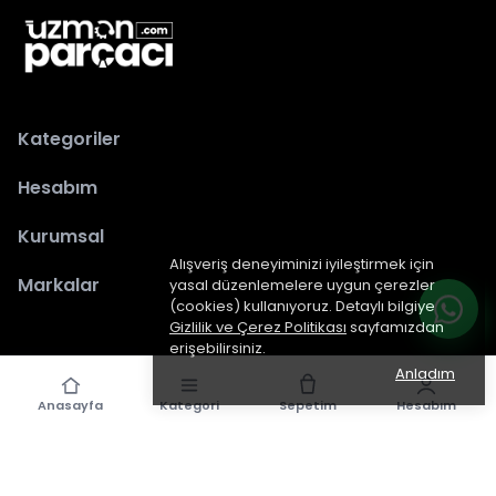
Kategoriler
Hesabım
Kurumsal
Alışveriş deneyiminizi iyileştirmek için
Markalar
yasal düzenlemelere uygun çerezler
(cookies) kullanıyoruz. Detaylı bilgiye
Gizlilik ve Çerez Politikası
sayfamızdan
erişebilirsiniz.
Anladım
Anasayfa
Kategori
Sepetim
Hesabım
epiked.com
tarafından dizayn edilmiştir.