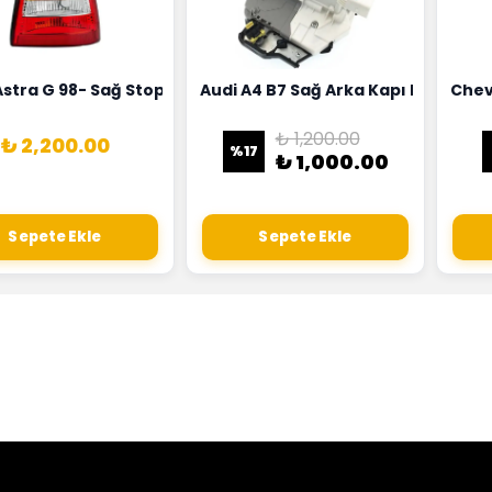
18G
Hortumu Rapro Marka 96591464
Astra G 98- Sağ Stop Lambası Depo Marka 6223020
Audi A4 B7 Sağ Arka Kapı Kilit Mek
Chev
₺ 1,200.00
₺ 2,200.00
%
17
₺ 1,000.00
Sepete Ekle
Sepete Ekle