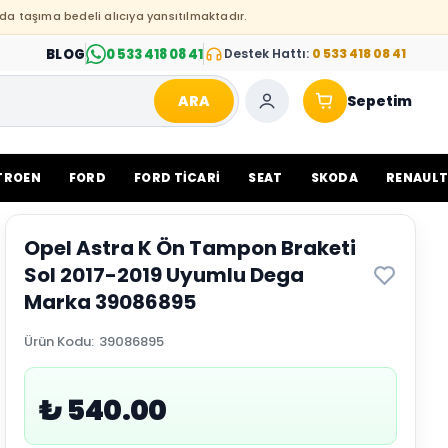
da taşıma bedeli alıcıya yansıtılmaktadır.
BLOG
0 533 418 08 41
Destek Hattı:
0 533 418 08 41
ARA
Sepetim
TROEN
FORD
FORD TİCARİ
SEAT
SKODA
RENAUL
Opel Astra K Ön Tampon Braketi
Sol 2017-2019 Uyumlu Dega
Marka 39086895
Ürün Kodu
:
39086895
₺ 540.00