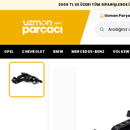
2000 TL VE ÜZERİ TÜM SİPARİŞLERD
Uzman Parça
OPEL
CHEVROLET
BMW
MERCEDES-BENZ
VOLKSW