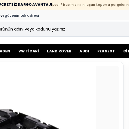
E ÜCRETSİZ KARGO AVANTAJI
Desi / hacim sınırını aşan kaporta parçaların
cı
güvenin tek adresi
AGEN
VW TİCARİ
LAND ROVER
AUDI
PEUGEOT
Cİ