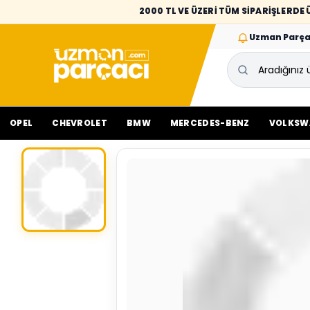
2000 TL VE ÜZERİ TÜM SİPARİŞLERD
Uzman Parça
OPEL
CHEVROLET
BMW
MERCEDES-BENZ
VOLKSW