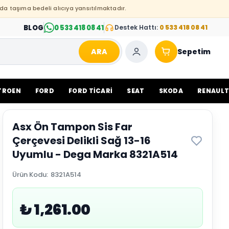
da taşıma bedeli alıcıya yansıtılmaktadır.
BLOG
0 533 418 08 41
Destek Hattı:
0 533 418 08 41
ARA
Sepetim
TROEN
FORD
FORD TİCARİ
SEAT
SKODA
RENAUL
Asx Ön Tampon Sis Far
Çerçevesi Delikli Sağ 13-16
Uyumlu - Dega Marka 8321A514
Ürün Kodu
:
8321A514
₺ 1,261.00