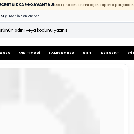
E ÜCRETSİZ KARGO AVANTAJI
Desi / hacim sınırını aşan kaporta parçaların
cı
güvenin tek adresi
AGEN
VW TİCARİ
LAND ROVER
AUDI
PEUGEOT
Cİ