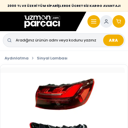
Desi / hacim sınırını aşan kaporta parçalarında taşıma bedeli alıcıya
2000 TL VE ÜZERİ TÜM SİPARİŞLERDE ÜCRETSİZ KARGO AVANTAJI
yansıtılmaktadır.
ARA
Aydınlatma
Sinyal Lambası