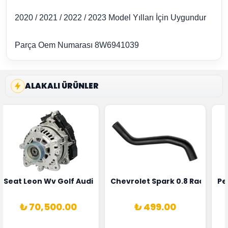
2020 / 2021 / 2022 / 2023 Model Yılları İçin Uygundur
Parça Oem Numarası
8W6941039
ALAKALI ÜRÜNLER
5T3
 Oksijen Sensörü Bosch Marka 1628HN-0258010081
Seat Leon Wv Golf Audi A3 Şarj Alternatörü Valeo Marka 
Chevrolet Spark 0.8 Radyatör
Pe
₺ 70,500.00
₺ 499.00