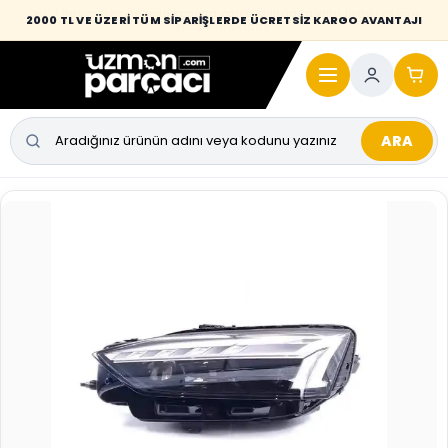
Desi / hacim sınırını aşan kaporta parçalarında taşıma bedeli alıcıya
2000 TL VE ÜZERİ TÜM SİPARİŞLERDE ÜCRETSİZ KARGO AVANTAJI
yansıtılmaktadır.
ARA