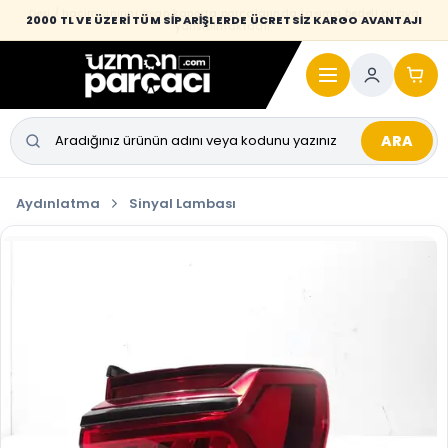
Desi / hacim sınırını aşan kaporta parçalarında taşıma bedeli alıcıya
2000 TL VE ÜZERİ TÜM SİPARİŞLERDE ÜCRETSİZ KARGO AVANTAJI
yansıtılmaktadır.
ARA
Aydınlatma
Sinyal Lambası