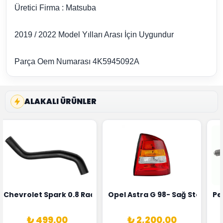
Üretici Firma : Matsuba
2019 / 2022 Model Yılları Arası İçin Uygundur
Parça Oem Numarası 4K5945092A
ALAKALI ÜRÜNLER
rka 1628HN-0258010081
 Şarj Alternatörü Valeo Marka 05E903018G
Chevrolet Spark 0.8 Radyatör Üst Hortumu Rapro Marka 
Opel Astra G 98- Sağ Stop La
Pe
₺ 499.00
₺ 2,200.00