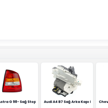
18G
Hortumu Rapro Marka 96591464
Astra G 98- Sağ Stop Lambası Depo Marka 6223020
Audi A4 B7 Sağ Arka Kapı Kilit Mek
Chev