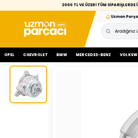
2000 TL VE ÜZERİ TÜM SİPARİŞLERD
Uzman Parça
OPEL
CHEVROLET
BMW
MERCEDES-BENZ
VOLKSW