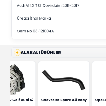
Audi A1 1.2 TSI Devirdaim 2011-2017
Üretici İthal Marka
Oem No 03F121004A
ALAKALI ÜRÜNLER
ensörü Bosch Marka 1628HN-0258010081
eon Wv Golf Audi A3 Şarj Alternatörü Valeo Marka 05E9030
Chevrolet Spark 0.8 Radyatör Üst 
Opel 