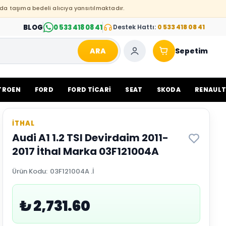
da taşıma bedeli alıcıya yansıtılmaktadır.
BLOG
0 533 418 08 41
Destek Hattı:
0 533 418 08 41
ARA
Sepetim
TROEN
FORD
FORD TİCARİ
SEAT
SKODA
RENAUL
İTHAL
Audi A1 1.2 TSI Devirdaim 2011-
2017 İthal Marka 03F121004A
Ürün Kodu
:
03F121004A .İ
₺ 2,731.60