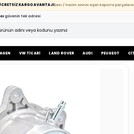
E ÜCRETSİZ KARGO AVANTAJI
Desi / hacim sınırını aşan kaporta parçaların
cı
güvenin tek adresi
AGEN
VW TİCARİ
LAND ROVER
AUDI
PEUGEOT
Cİ