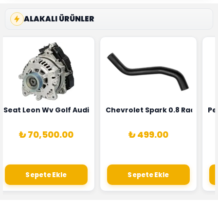
ALAKALI ÜRÜNLER
5T3
 Oksijen Sensörü Bosch Marka 1628HN-0258010081
Seat Leon Wv Golf Audi A3 Şarj Alternatörü Valeo Marka 
Chevrolet Spark 0.8 Radyatör
Pe
₺ 70,500.00
₺ 499.00
Sepete Ekle
Sepete Ekle