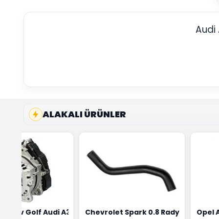
Audi
ALAKALI ÜRÜNLER
ensörü Bosch Marka 1628HN-0258010081
eon Wv Golf Audi A3 Şarj Alternatörü Valeo Marka 05E9030
Chevrolet Spark 0.8 Radyatör Üst 
Opel 