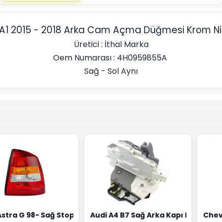
 A1 2015 - 2018 Arka Cam Açma Düğmesi Krom Nike
Üretici : İthal Marka
Oem Numarası : 4H0959855A
Sağ - Sol Aynı
18G
Hortumu Rapro Marka 96591464
Astra G 98- Sağ Stop Lambası Depo Marka 6223020
Audi A4 B7 Sağ Arka Kapı Kilit Mek
Chev