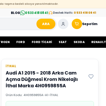
da taşıma bedeli alıcıya yansıtılmaktadır.
BLOG
0 533 418 08 41
Destek Hattı:
0 533 418 08 41
ARA
Sepetim
TROEN
FORD
FORD TİCARİ
SEAT
SKODA
RENAUL
İTHAL
Audi A1 2015 - 2018 Arka Cam
Açma Düğmesi Krom Nikelajlı
İthal Marka 4H0959855A
Ürün Kodu
:
4H0959855A-A1-İTHAL