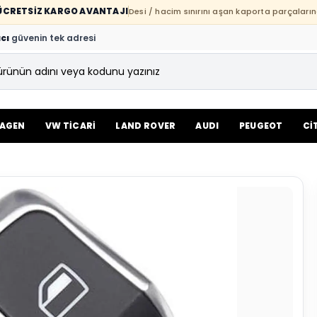
E ÜCRETSİZ KARGO AVANTAJI
Desi / hacim sınırını aşan kaporta parçaların
cı
güvenin tek adresi
AGEN
VW TİCARİ
LAND ROVER
AUDI
PEUGEOT
Cİ