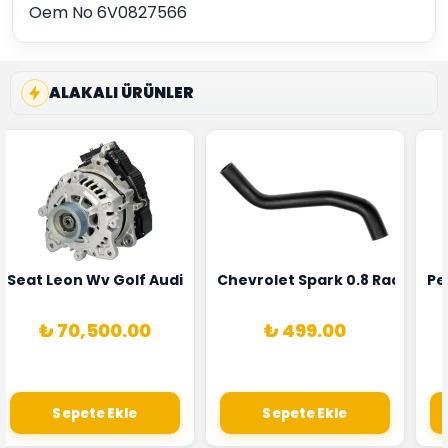
Oem No 6V0827566
ALAKALI ÜRÜNLER
5T3
 Oksijen Sensörü Bosch Marka 1628HN-0258010081
Seat Leon Wv Golf Audi A3 Şarj Alternatörü Valeo Marka 
Chevrolet Spark 0.8 Radyatör
Pe
₺ 70,500.00
₺ 499.00
Sepete Ekle
Sepete Ekle