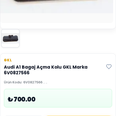
GKL
Audi A1 Bagaj Açma Kolu GKL Marka
6V0827566
Ürün Kodu
:
6V0827566 .. ..
₺ 700.00