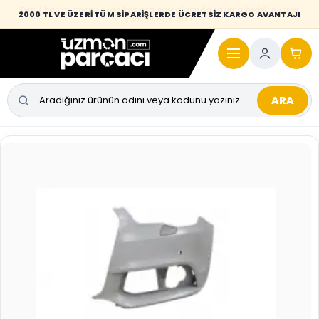
Desi / hacim sınırını aşan kaporta parçalarında taşıma bedeli alıcıya
2000 TL VE ÜZERİ TÜM SİPARİŞLERDE ÜCRETSİZ KARGO AVANTAJI
yansıtılmaktadır.
ARA