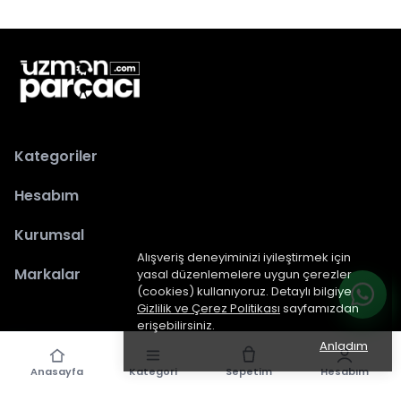
Kategoriler
Hesabım
Kurumsal
Alışveriş deneyiminizi iyileştirmek için
Markalar
yasal düzenlemelere uygun çerezler
(cookies) kullanıyoruz. Detaylı bilgiye
Gizlilik ve Çerez Politikası
sayfamızdan
erişebilirsiniz.
Anladım
Anasayfa
Kategori
Sepetim
Hesabım
epiked.com
tarafından dizayn edilmiştir.