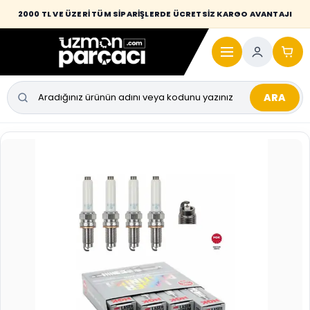
Desi / hacim sınırını aşan kaporta parçalarında taşıma bedeli alıcıya
2000 TL VE ÜZERİ TÜM SİPARİŞLERDE ÜCRETSİZ KARGO AVANTAJI
yansıtılmaktadır.
ARA