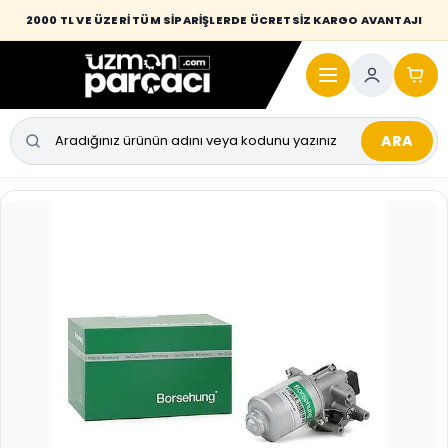
Desi / hacim sınırını aşan kaporta parçalarında taşıma bedeli alıcıya
2000 TL VE ÜZERİ TÜM SİPARİŞLERDE ÜCRETSİZ KARGO AVANTAJI
yansıtılmaktadır.
ARA