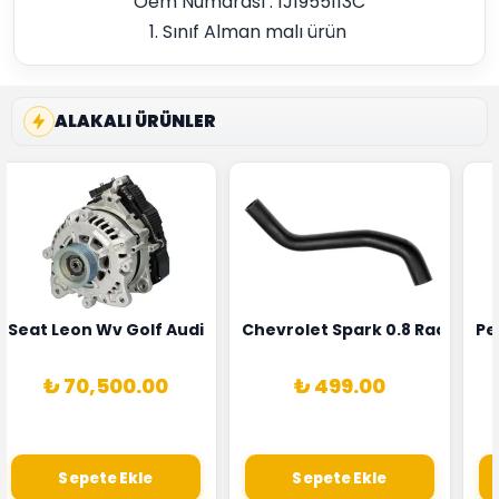
Oem Numarası : 1J1955113C
1. Sınıf Alman malı ürün
ALAKALI ÜRÜNLER
5T3
 Oksijen Sensörü Bosch Marka 1628HN-0258010081
Seat Leon Wv Golf Audi A3 Şarj Alternatörü Valeo Marka 
Chevrolet Spark 0.8 Radyatör
Pe
₺ 70,500.00
₺ 499.00
Sepete Ekle
Sepete Ekle