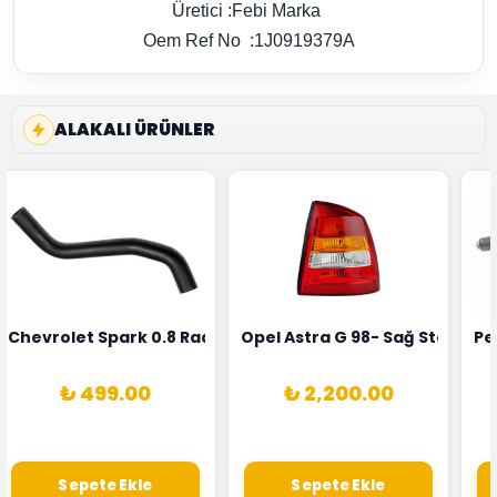
Üretici :Febi Marka
Oem Ref No :1J0919379A
ALAKALI ÜRÜNLER
rka 1628HN-0258010081
 Şarj Alternatörü Valeo Marka 05E903018G
Chevrolet Spark 0.8 Radyatör Üst Hortumu Rapro Marka 
Opel Astra G 98- Sağ Stop La
Pe
₺ 499.00
₺ 2,200.00
Sepete Ekle
Sepete Ekle