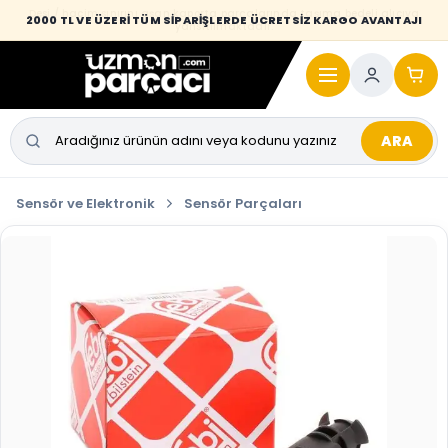
Desi / hacim sınırını aşan kaporta parçalarında taşıma bedeli alıcıya
2000 TL VE ÜZERİ TÜM SİPARİŞLERDE ÜCRETSİZ KARGO AVANTAJI
yansıtılmaktadır.
ARA
Sensör ve Elektronik
Sensör Parçaları