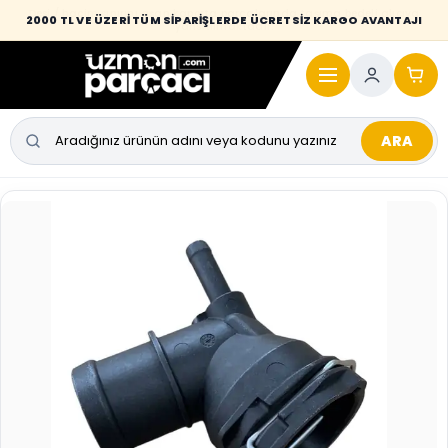
Desi / hacim sınırını aşan kaporta parçalarında taşıma bedeli alıcıya
2000 TL VE ÜZERİ TÜM SİPARİŞLERDE ÜCRETSİZ KARGO AVANTAJI
yansıtılmaktadır.
ARA