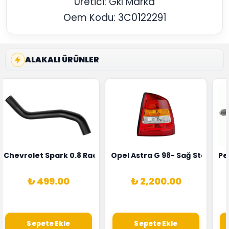
Üretici: Gkl Marka
Oem Kodu: 3C0122291
ALAKALI ÜRÜNLER
rka 1628HN-0258010081
 Şarj Alternatörü Valeo Marka 05E903018G
Chevrolet Spark 0.8 Radyatör Üst Hortumu Rapro Marka 
Opel Astra G 98- Sağ Stop La
Pe
₺ 499.00
₺ 2,200.00
Sepete Ekle
Sepete Ekle