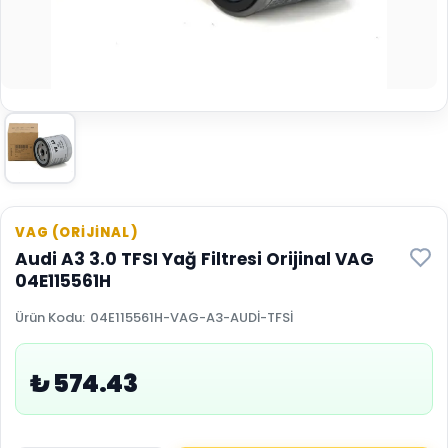
VAG (ORİJİNAL)
Audi A3 3.0 TFSI Yağ Filtresi Orijinal VAG
04E115561H
Ürün Kodu
:
04E115561H-VAG-A3-AUDİ-TFSİ
₺ 574.43