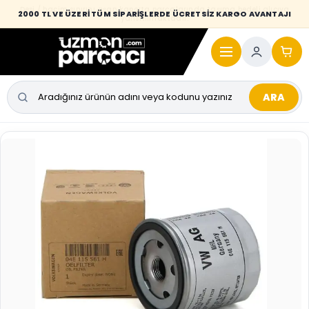
Desi / hacim sınırını aşan kaporta parçalarında taşıma bedeli alıcıya
2000 TL VE ÜZERİ TÜM SİPARİŞLERDE ÜCRETSİZ KARGO AVANTAJI
yansıtılmaktadır.
ARA