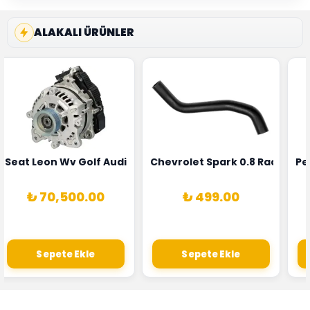
ALAKALI ÜRÜNLER
5T3
 Oksijen Sensörü Bosch Marka 1628HN-0258010081
Seat Leon Wv Golf Audi A3 Şarj Alternatörü Valeo Marka 
Chevrolet Spark 0.8 Radyatör
Pe
₺ 70,500.00
₺ 499.00
Sepete Ekle
Sepete Ekle