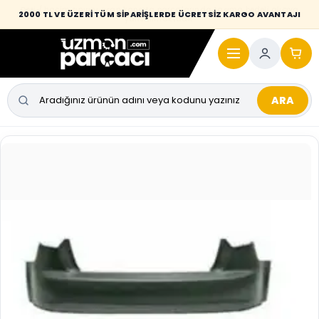
Desi / hacim sınırını aşan kaporta parçalarında taşıma bedeli alıcıya
2000 TL VE ÜZERİ TÜM SİPARİŞLERDE ÜCRETSİZ KARGO AVANTAJI
yansıtılmaktadır.
ARA