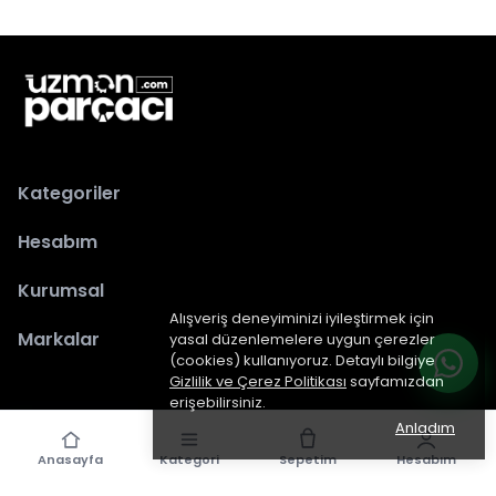
Kategoriler
Hesabım
Kurumsal
Alışveriş deneyiminizi iyileştirmek için
Markalar
yasal düzenlemelere uygun çerezler
(cookies) kullanıyoruz. Detaylı bilgiye
Gizlilik ve Çerez Politikası
sayfamızdan
erişebilirsiniz.
Anladım
Anasayfa
Kategori
Sepetim
Hesabım
epiked.com
tarafından dizayn edilmiştir.