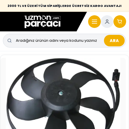
Desi / hacim sınırını aşan kaporta parçalarında taşıma bedeli alıcıya
2000 TL VE ÜZERİ TÜM SİPARİŞLERDE ÜCRETSİZ KARGO AVANTAJI
yansıtılmaktadır.
ARA