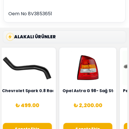
Oem No 8V3853651
ALAKALI ÜRÜNLER
rka 1628HN-0258010081
 Şarj Alternatörü Valeo Marka 05E903018G
Chevrolet Spark 0.8 Radyatör Üst Hortumu Rapro Marka 
Opel Astra G 98- Sağ Stop La
Pe
₺ 499.00
₺ 2,200.00