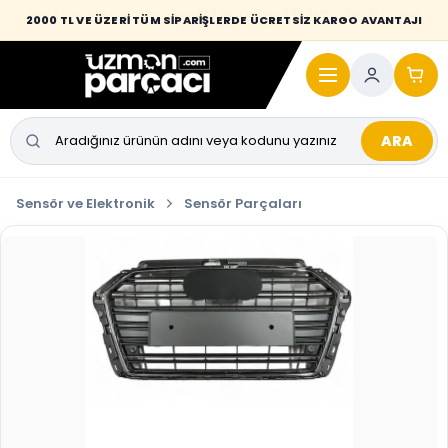
Desi / hacim sınırını aşan kaporta parçalarında taşıma bedeli alıcıya
2000 TL VE ÜZERİ TÜM SİPARİŞLERDE ÜCRETSİZ KARGO AVANTAJI
yansıtılmaktadır.
ARA
Sensör ve Elektronik
Sensör Parçaları