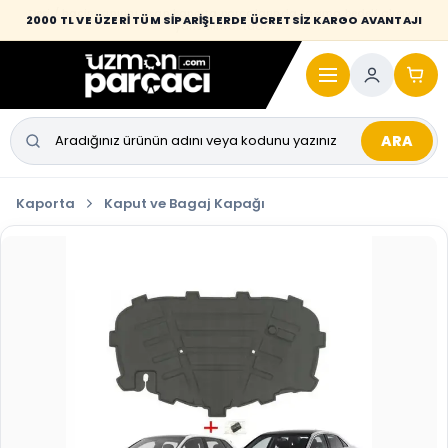
Desi / hacim sınırını aşan kaporta parçalarında taşıma bedeli alıcıya
2000 TL VE ÜZERİ TÜM SİPARİŞLERDE ÜCRETSİZ KARGO AVANTAJI
yansıtılmaktadır.
ARA
Kaporta
Kaput ve Bagaj Kapağı