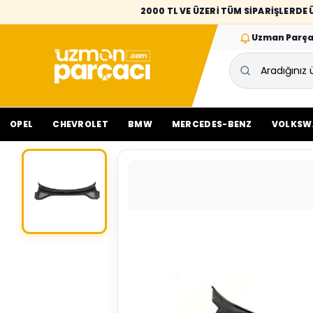
2000 TL VE ÜZERİ TÜM SİPARİŞLERD
Uzman Parça
OPEL
CHEVROLET
BMW
MERCEDES-BENZ
VOLKSW