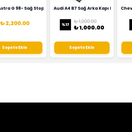
18G
Hortumu Rapro Marka 96591464
Astra G 98- Sağ Stop Lambası Depo Marka 6223020
Audi A4 B7 Sağ Arka Kapı Kilit Mek
Chev
₺ 1,200.00
₺ 2,200.00
%
17
₺ 1,000.00
Sepete Ekle
Sepete Ekle