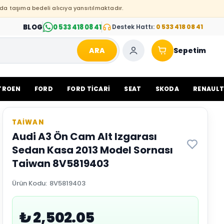
da taşıma bedeli alıcıya yansıtılmaktadır.
BLOG
0 533 418 08 41
Destek Hattı:
0 533 418 08 41
ARA
Sepetim
TROEN
FORD
FORD TİCARİ
SEAT
SKODA
RENAUL
TAİWAN
Audi A3 Ön Cam Alt Izgarası
Sedan Kasa 2013 Model Sornası
Taiwan 8V5819403
Ürün Kodu
:
8V5819403
₺ 2,502.05