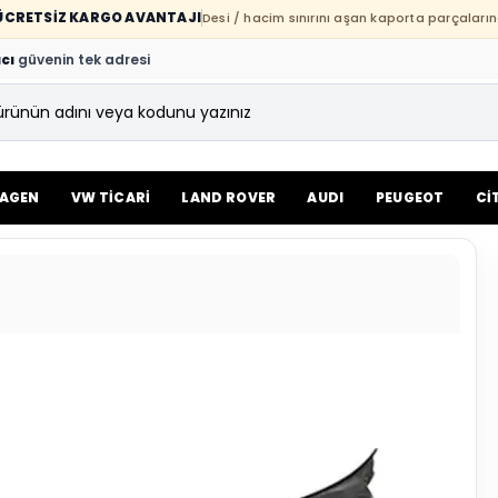
E ÜCRETSİZ KARGO AVANTAJI
Desi / hacim sınırını aşan kaporta parçaların
cı
güvenin tek adresi
AGEN
VW TİCARİ
LAND ROVER
AUDI
PEUGEOT
Cİ