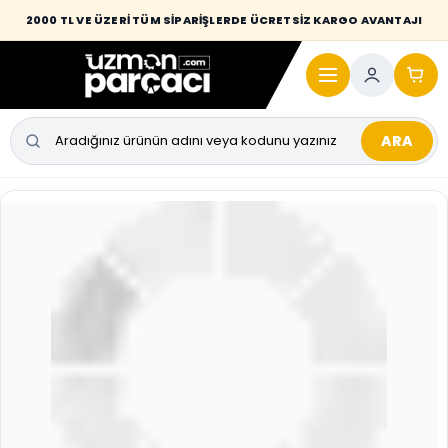
Desi / hacim sınırını aşan kaporta parçalarında taşıma bedeli alıcıya
2000 TL VE ÜZERİ TÜM SİPARİŞLERDE ÜCRETSİZ KARGO AVANTAJI
yansıtılmaktadır.
ARA