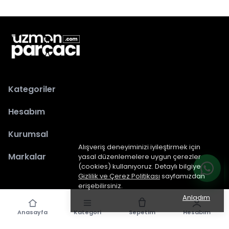
Kategoriler
Hesabım
Kurumsal
Alışveriş deneyiminizi iyileştirmek için
Markalar
yasal düzenlemelere uygun çerezler
(cookies) kullanıyoruz. Detaylı bilgiye
Gizlilik ve Çerez Politikası
sayfamızdan
erişebilirsiniz.
Anladım
Anasayfa
Kategori
Sepetim
Hesabım
epiked.com
tarafından dizayn edilmiştir.