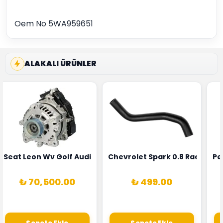
Oem No 5WA959651
ALAKALI ÜRÜNLER
5T3
 Oksijen Sensörü Bosch Marka 1628HN-0258010081
Seat Leon Wv Golf Audi A3 Şarj Alternatörü Valeo Marka 
Chevrolet Spark 0.8 Radyatör
Pe
₺ 70,500.00
₺ 499.00