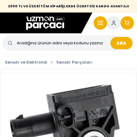
Desi / hacim sınırını aşan kaporta parçalarında taşıma bedeli alıcıya
2000 TL VE ÜZERİ TÜM SİPARİŞLERDE ÜCRETSİZ KARGO AVANTAJI
yansıtılmaktadır.
ARA
Sensör ve Elektronik
Sensör Parçaları