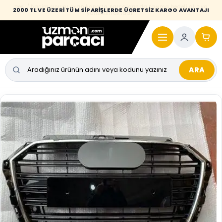
Desi / hacim sınırını aşan kaporta parçalarında taşıma bedeli alıcıya
2000 TL VE ÜZERİ TÜM SİPARİŞLERDE ÜCRETSİZ KARGO AVANTAJI
yansıtılmaktadır.
ARA