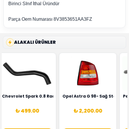
Birinci SInıf İthal Üründür
Parça Oem Numarası 8V3853651AA3FZ
ALAKALI ÜRÜNLER
rka 1628HN-0258010081
 Şarj Alternatörü Valeo Marka 05E903018G
Chevrolet Spark 0.8 Radyatör Üst Hortumu Rapro Marka 
Opel Astra G 98- Sağ Stop La
Pe
₺ 499.00
₺ 2,200.00