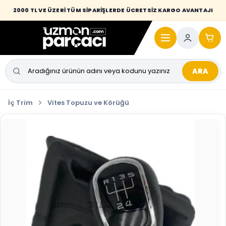
Desi / hacim sınırını aşan kaporta parçalarında taşıma bedeli alıcıya
2000 TL VE ÜZERİ TÜM SİPARİŞLERDE ÜCRETSİZ KARGO AVANTAJI
yansıtılmaktadır.
ARA
İç Trim
Vites Topuzu ve Körüğü