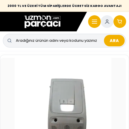
Desi / hacim sınırını aşan kaporta parçalarında taşıma bedeli alıcıya
2000 TL VE ÜZERİ TÜM SİPARİŞLERDE ÜCRETSİZ KARGO AVANTAJI
yansıtılmaktadır.
ARA