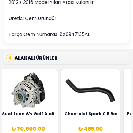
2012 / 2016 Model Yıları Arası Kulanılır
Üretici Oem Üründür
Parça Oem Numarası 8X0947135AL
ALAKALI ÜRÜNLER
5T3
 Oksijen Sensörü Bosch Marka 1628HN-0258010081
Seat Leon Wv Golf Audi A3 Şarj Alternatörü Valeo Marka 
Chevrolet Spark 0.8 Radyatör
Pe
₺ 70,500.00
₺ 499.00