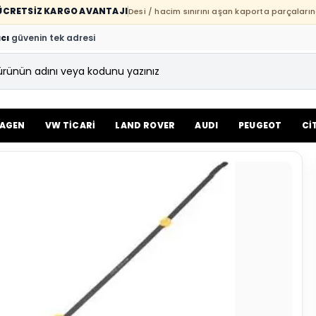
E ÜCRETSİZ KARGO AVANTAJI
Desi / hacim sınırını aşan kaporta parçaların
cı
güvenin tek adresi
AGEN
VW TİCARİ
LAND ROVER
AUDI
PEUGEOT
Cİ