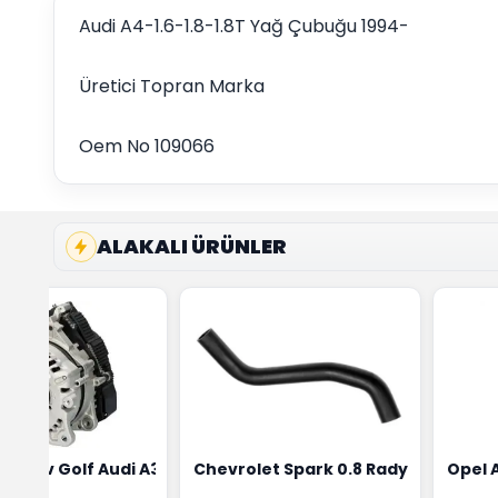
Audi A4-1.6-1.8-1.8T Yağ Çubuğu 1994-
Üretici Topran Marka
Oem No 109066
ALAKALI ÜRÜNLER
ensörü Bosch Marka 1628HN-0258010081
eon Wv Golf Audi A3 Şarj Alternatörü Valeo Marka 05E9030
Chevrolet Spark 0.8 Radyatör Üst 
Opel 