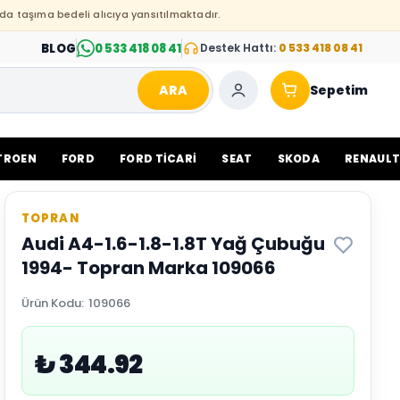
da taşıma bedeli alıcıya yansıtılmaktadır.
BLOG
0 533 418 08 41
Destek Hattı:
0 533 418 08 41
ARA
Sepetim
TROEN
FORD
FORD TİCARİ
SEAT
SKODA
RENAUL
TOPRAN
Audi A4-1.6-1.8-1.8T Yağ Çubuğu
1994- Topran Marka 109066
Ürün Kodu
:
109066
₺ 344.92