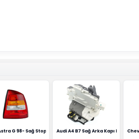
18G
Hortumu Rapro Marka 96591464
Astra G 98- Sağ Stop Lambası Depo Marka 6223020
Audi A4 B7 Sağ Arka Kapı Kilit Mek
Chev