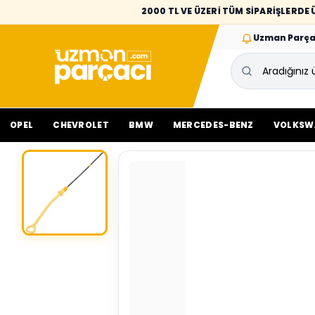
2000 TL VE ÜZERİ TÜM SİPARİŞLERD
Uzman Parça
OPEL
CHEVROLET
BMW
MERCEDES-BENZ
VOLKSW