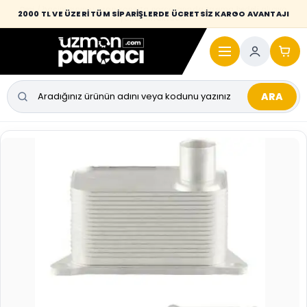
Desi / hacim sınırını aşan kaporta parçalarında taşıma bedeli alıcıya
2000 TL VE ÜZERİ TÜM SİPARİŞLERDE ÜCRETSİZ KARGO AVANTAJI
yansıtılmaktadır.
ARA