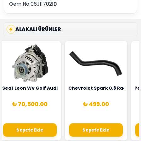
Oem No 06J117021D
ALAKALI ÜRÜNLER
5T3
 Oksijen Sensörü Bosch Marka 1628HN-0258010081
Seat Leon Wv Golf Audi A3 Şarj Alternatörü Valeo Marka 
Chevrolet Spark 0.8 Radyatör
Pe
₺ 70,500.00
₺ 499.00
Sepete Ekle
Sepete Ekle