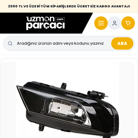
Desi / hacim sınırını aşan kaporta parçalarında taşıma bedeli alıcıya
2000 TL VE ÜZERİ TÜM SİPARİŞLERDE ÜCRETSİZ KARGO AVANTAJI
yansıtılmaktadır.
ARA