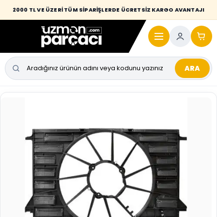
Desi / hacim sınırını aşan kaporta parçalarında taşıma bedeli alıcıya
2000 TL VE ÜZERİ TÜM SİPARİŞLERDE ÜCRETSİZ KARGO AVANTAJI
yansıtılmaktadır.
ARA