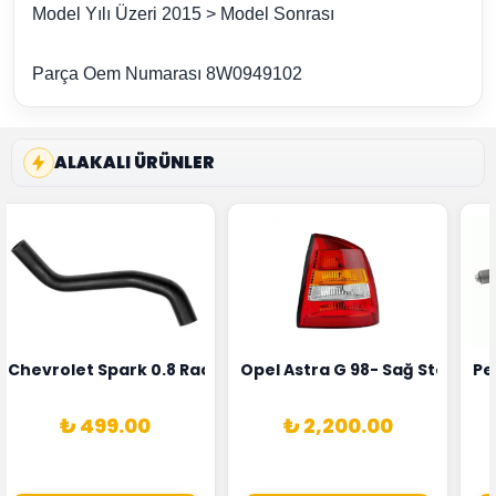
Model Yılı Üzeri 2015 > Model Sonrası
Parça Oem Numarası 8W0949102
ALAKALI ÜRÜNLER
rka 1628HN-0258010081
 Şarj Alternatörü Valeo Marka 05E903018G
Chevrolet Spark 0.8 Radyatör Üst Hortumu Rapro Marka 
Opel Astra G 98- Sağ Stop La
Pe
₺ 499.00
₺ 2,200.00