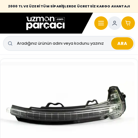
Desi / hacim sınırını aşan kaporta parçalarında taşıma bedeli alıcıya
2000 TL VE ÜZERİ TÜM SİPARİŞLERDE ÜCRETSİZ KARGO AVANTAJI
yansıtılmaktadır.
ARA