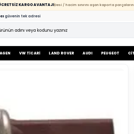
E ÜCRETSİZ KARGO AVANTAJI
Desi / hacim sınırını aşan kaporta parçaların
cı
güvenin tek adresi
AGEN
VW TİCARİ
LAND ROVER
AUDI
PEUGEOT
Cİ