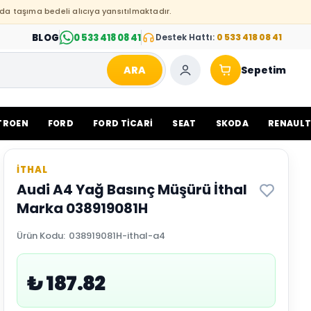
da taşıma bedeli alıcıya yansıtılmaktadır.
BLOG
0 533 418 08 41
Destek Hattı:
0 533 418 08 41
ARA
Sepetim
TROEN
FORD
FORD TİCARİ
SEAT
SKODA
RENAUL
İTHAL
Audi A4 Yağ Basınç Müşürü İthal
Marka 038919081H
Ürün Kodu
:
038919081H-ithal-a4
₺ 187.82