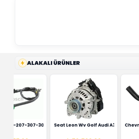
ALAKALI ÜRÜNLER
4
 Maher Marka 0515T3
t 206-207-307-308 Oksijen Sensörü Bosch Marka 1628HN-
Seat Leon Wv Golf Audi A3 Şarj Alt
Chevr