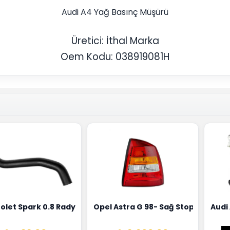
Audi A4 Yağ Basınç Müşürü
Üretici: İthal Marka
Oem Kodu: 038919081H
0258010081
ernatörü Valeo Marka 05E903018G
olet Spark 0.8 Radyatör Üst Hortumu Rapro Marka 9659146
Opel Astra G 98- Sağ Stop Lambas
Audi