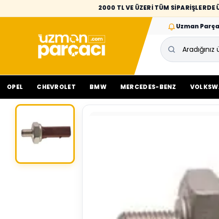
2000 TL VE ÜZERİ TÜM SİPARİŞLERD
Uzman Parça
OPEL
CHEVROLET
BMW
MERCEDES-BENZ
VOLKSW