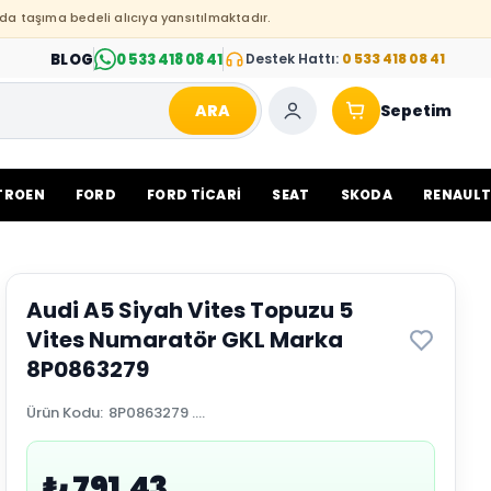
da taşıma bedeli alıcıya yansıtılmaktadır.
BLOG
0 533 418 08 41
Destek Hattı:
0 533 418 08 41
ARA
Sepetim
TROEN
FORD
FORD TİCARİ
SEAT
SKODA
RENAUL
Audi A5 Siyah Vites Topuzu 5
Vites Numaratör GKL Marka
8P0863279
Ürün Kodu
:
8P0863279 ....
₺ 791.43