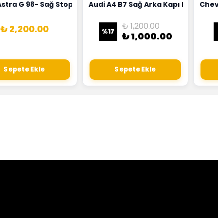
18G
Hortumu Rapro Marka 96591464
Astra G 98- Sağ Stop Lambası Depo Marka 6223020
Audi A4 B7 Sağ Arka Kapı Kilit Mek
Chev
₺ 1,200.00
₺ 2,200.00
%
17
₺ 1,000.00
Sepete Ekle
Sepete Ekle