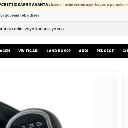
E ÜCRETSİZ KARGO AVANTAJI
Desi / hacim sınırını aşan kaporta parçaların
cı
güvenin tek adresi
AGEN
VW TİCARİ
LAND ROVER
AUDI
PEUGEOT
Cİ