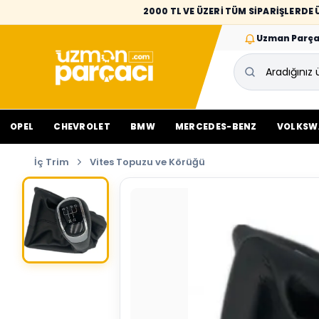
2000 TL VE ÜZERİ TÜM SİPARİŞLERD
Uzman Parça
OPEL
CHEVROLET
BMW
MERCEDES-BENZ
VOLKSW
İç Trim
Vites Topuzu ve Körüğü