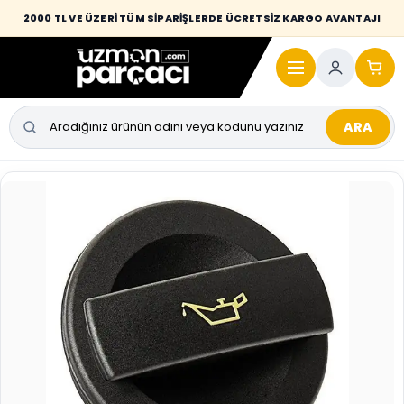
Desi / hacim sınırını aşan kaporta parçalarında taşıma bedeli alıcıya
2000 TL VE ÜZERİ TÜM SİPARİŞLERDE ÜCRETSİZ KARGO AVANTAJI
yansıtılmaktadır.
ARA