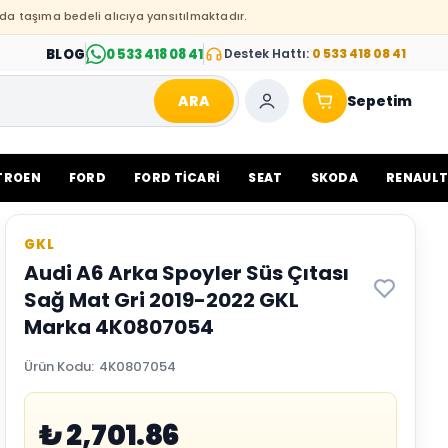
da taşıma bedeli alıcıya yansıtılmaktadır.
BLOG
0 533 418 08 41
Destek Hattı:
0 533 418 08 41
ARA
Sepetim
TROEN
FORD
FORD TİCARİ
SEAT
SKODA
RENAUL
GKL
Audi A6 Arka Spoyler Süs Çıtası
Sağ Mat Gri 2019-2022 GKL
Marka 4K0807054
Ürün Kodu
:
4K0807054
₺ 2,701.86