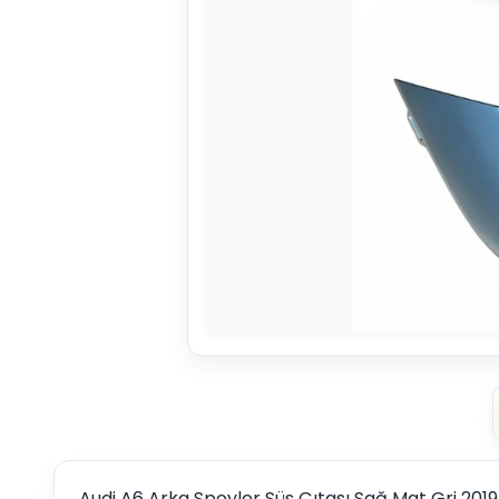
Audi A6 Arka Spoyler Süs Çıtası Sağ Mat Gri 201