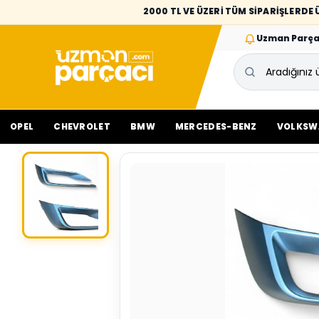
2000 TL VE ÜZERİ TÜM SİPARİŞLERD
Uzman Parça
OPEL
CHEVROLET
BMW
MERCEDES-BENZ
VOLKSW