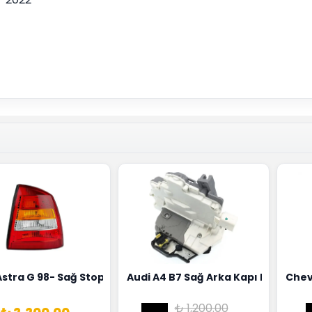
18G
Hortumu Rapro Marka 96591464
Astra G 98- Sağ Stop Lambası Depo Marka 6223020
Audi A4 B7 Sağ Arka Kapı Kilit Mek
Chev
₺ 1,200.00