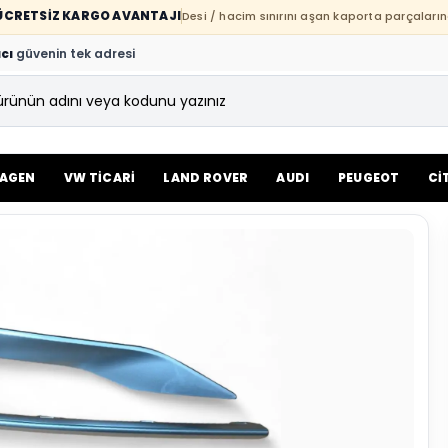
E ÜCRETSİZ KARGO AVANTAJI
Desi / hacim sınırını aşan kaporta parçaların
cı
güvenin tek adresi
AGEN
VW TİCARİ
LAND ROVER
AUDI
PEUGEOT
Cİ