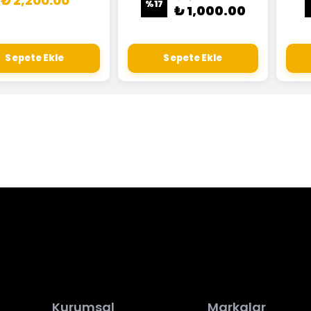
₺ 2,200.00
%
17
₺ 1,000.00
Sepete Ekle
Sepete Ekle
Kurumsal
Markalar