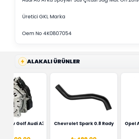
Üretici GKL Marka
Oem No 4K0807054
ALAKALI ÜRÜNLER
ensörü Bosch Marka 1628HN-0258010081
eon Wv Golf Audi A3 Şarj Alternatörü Valeo Marka 05E9030
Chevrolet Spark 0.8 Radyatör Üst 
Opel 